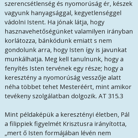
szerencsétlenség és nyomorúság ér, készek
vagyunk hanyagsággal, kegyetlenséggel
vádolni Istent. Ha jónak látja, hogy
hasznavehetőségünket valamilyen irányban
korlátozza, bánkódunk emiatt s nem
gondolunk arra, hogy Isten így is javunkat
munkálhatja. Meg kell tanulnunk, hogy a
fenyítés Isten tervének egy része; hogy a
keresztény a nyomorúság vesszője alatt
néha többet tehet Mesteréért, mint amikor
tevékeny szolgálatban dolgozik. AT 315.3
Mint példaképük a keresztényi életben, Pál
a filippiek figyelmét Krisztusra irányította,
„mert ő Isten formájában lévén nem