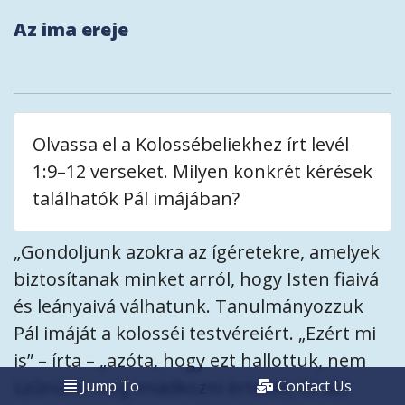
Az ima ereje
Olvassa el a Kolossébeliekhez írt levél
1:9–12 verseket. Milyen konkrét kérések
találhatók Pál imájában?
„Gondoljunk azokra az ígéretekre, amelyek
biztosítanak minket arról, hogy Isten fiaivá
és leányaivá válhatunk. Tanulmányozzuk
Pál imáját a kolosséi testvéreiért. „Ezért mi
is” – írta – „azóta, hogy ezt hallottuk, nem
szűnünk meg imádkozni értetek, és azt
Jump To
Contact Us