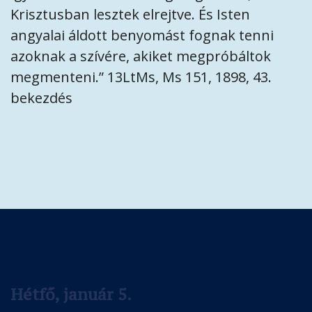
Krisztusban lesztek elrejtve. És Isten
angyalai áldott benyomást fognak tenni
azoknak a szívére, akiket megpróbáltok
megmenteni.” 13LtMs, Ms 151, 1898, 43.
bekezdés
Hétfő, január 5.