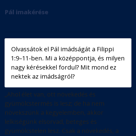
Pál imakérése
Olvassátok el Pál imádságát a Filippi
1:9–11-ben. Mi a középpontja, és milyen
nagy kérésekkel fordul? Mit mond ez
nektek az imádságról?
„Ahol élet van, ott növekedés és
gyümölcstermés is lesz; de ha nem
növekszünk a kegyelemben, akkor
lelkiségünk elsorvad, beteges és
gyümölcstelen lesz. Csak a növekedés, a