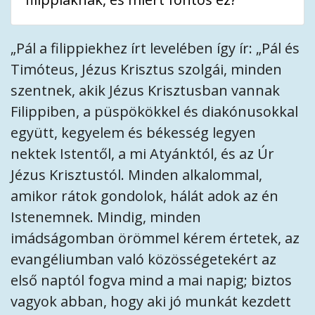
„Pál a filippiekhez írt levelében így ír: „Pál és
Timóteus, Jézus Krisztus szolgái, minden
szentnek, akik Jézus Krisztusban vannak
Filippiben, a püspökökkel és diakónusokkal
együtt, kegyelem és békesség legyen
nektek Istentől, a mi Atyánktól, és az Úr
Jézus Krisztustól. Minden alkalommal,
amikor rátok gondolok, hálát adok az én
Istenemnek. Mindig, minden
imádságomban örömmel kérem értetek, az
evangéliumban való közösségetekért az
első naptól fogva mind a mai napig; biztos
vagyok abban, hogy aki jó munkát kezdett