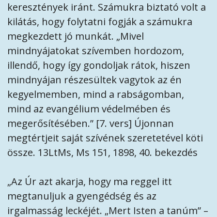
keresztények iránt. Számukra biztató volt a
kilátás, hogy folytatni fogják a számukra
megkezdett jó munkát. „Mivel
mindnyájatokat szívemben hordozom,
illendő, hogy így gondoljak rátok, hiszen
mindnyájan részesültek vagytok az én
kegyelmemben, mind a rabságomban,
mind az evangélium védelmében és
megerősítésében.” [7. vers] Újonnan
megtértjeit saját szívének szeretetével köti
össze. 13LtMs, Ms 151, 1898, 40. bekezdés
„Az Úr azt akarja, hogy ma reggel itt
megtanuljuk a gyengédség és az
irgalmasság leckéjét. „Mert Isten a tanúm” –