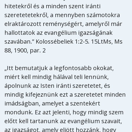
hitetekről és a minden szent iránti
szeretetetekről, a mennyben számotokra
elraktározott reménységért, amelyről már
hallottatok az evangélium igazságának
szavában.” Kolossébeliek 1:2-5. 15LtMs, Ms
88, 1900, par. 2
„Itt bemutatjuk a legfontosabb okokat,
miért kell mindig hálával teli lennünk,
ápolnunk az Isten iránti szeretetet, és
mindig kifejeznünk ezt a szeretetet minden
imádságban, amelyet a szentekért
mondunk. Ez azt jelenti, hogy mindig szem
előtt kell tartanunk az evangélium szavait,
az igazságot, amely eljött hozzánk, hogy