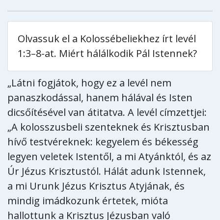
Olvassuk el a Kolossébeliekhez írt levél
1:3–8-at. Miért hálálkodik Pál Istennek?
„Látni fogjátok, hogy ez a levél nem
panaszkodással, hanem hálával és Isten
dicsőítésével van átitatva. A levél címzettjei:
„A kolosszusbeli szenteknek és Krisztusban
hívő testvéreknek: kegyelem és békesség
legyen veletek Istentől, a mi Atyánktól, és az
Úr Jézus Krisztustól. Hálát adunk Istennek,
a mi Urunk Jézus Krisztus Atyjának, és
mindig imádkozunk értetek, mióta
hallottunk a Krisztus Jézusban való