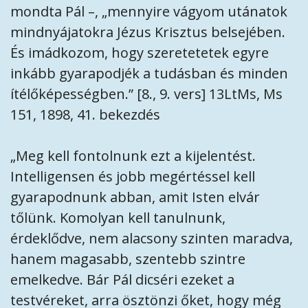
mondta Pál –, „mennyire vágyom utánatok
mindnyájatokra Jézus Krisztus belsejében.
És imádkozom, hogy szeretetetek egyre
inkább gyarapodjék a tudásban és minden
ítélőképességben.” [8., 9. vers] 13LtMs, Ms
151, 1898, 41. bekezdés
„Meg kell fontolnunk ezt a kijelentést.
Intelligensen és jobb megértéssel kell
gyarapodnunk abban, amit Isten elvár
tőlünk. Komolyan kell tanulnunk,
érdeklődve, nem alacsony szinten maradva,
hanem magasabb, szentebb szintre
emelkedve. Bár Pál dicséri ezeket a
testvéreket, arra ösztönzi őket, hogy még