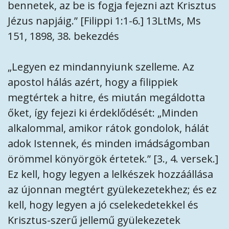
bennetek, az be is fogja fejezni azt Krisztus
Jézus napjáig.” [Filippi 1:1-6.] 13LtMs, Ms
151, 1898, 38. bekezdés
„Legyen ez mindannyiunk szelleme. Az
apostol hálás azért, hogy a filippiek
megtértek a hitre, és miután megáldotta
őket, így fejezi ki érdeklődését: „Minden
alkalommal, amikor rátok gondolok, hálát
adok Istennek, és minden imádságomban
örömmel könyörgök értetek.” [3., 4. versek.]
Ez kell, hogy legyen a lelkészek hozzáállása
az újonnan megtért gyülekezetekhez; és ez
kell, hogy legyen a jó cselekedetekkel és
Krisztus-szerű jellemű gyülekezetek