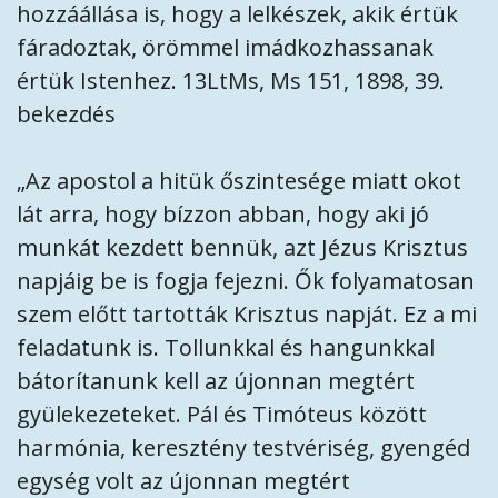
hozzáállása is, hogy a lelkészek, akik értük
fáradoztak, örömmel imádkozhassanak
értük Istenhez. 13LtMs, Ms 151, 1898, 39.
bekezdés
„Az apostol a hitük őszintesége miatt okot
lát arra, hogy bízzon abban, hogy aki jó
munkát kezdett bennük, azt Jézus Krisztus
napjáig be is fogja fejezni. Ők folyamatosan
szem előtt tartották Krisztus napját. Ez a mi
feladatunk is. Tollunkkal és hangunkkal
bátorítanunk kell az újonnan megtért
gyülekezeteket. Pál és Timóteus között
harmónia, keresztény testvériség, gyengéd
egység volt az újonnan megtért