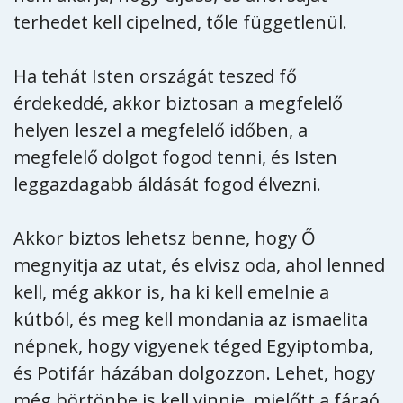
terhedet kell cipelned, tőle függetlenül.
Ha tehát Isten országát teszed fő
érdekeddé, akkor biztosan a megfelelő
helyen leszel a megfelelő időben, a
megfelelő dolgot fogod tenni, és Isten
leggazdagabb áldását fogod élvezni.
Akkor biztos lehetsz benne, hogy Ő
megnyitja az utat, és elvisz oda, ahol lenned
kell, még akkor is, ha ki kell emelnie a
kútból, és meg kell mondania az ismaelita
népnek, hogy vigyenek téged Egyiptomba,
és Potifár házában dolgozzon. Lehet, hogy
még börtönbe is kell vinnie, mielőtt a fáraó