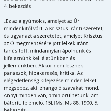
4. bekezdés
„Ez az a gyümölcs, amelyet az Úr
mindenkitől várt, a Krisztus iránti szeretet;
és ugyanazt a szeretetet, amelyet Krisztus
az Ő megmentésére jött lelkek iránt
tanúsított, mindannyian ápolnunk és
kifejeznünk kell életünkben és
jellemünkben. Akkor nem lesznek
panaszok, hibakeresés, kritika. Az
elégedetlenség kifejezése minden lelket
megsebez, aki lehangoló szavakat mond.
Annyi minden van, amin örülhetünk, ami
bátorít, felemelő. 15LtMs, Ms 88, 1900, 5.
bekezdés