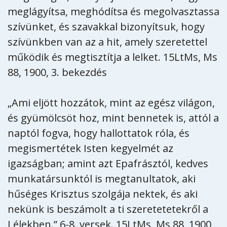
meglágyítsa, meghódítsa és megolvasztassa
szívünket, és szavakkal bizonyítsuk, hogy
szívünkben van az a hit, amely szeretettel
működik és megtisztítja a lelket. 15LtMs, Ms
88, 1900, 3. bekezdés
„Ami eljött hozzátok, mint az egész világon,
és gyümölcsöt hoz, mint bennetek is, attól a
naptól fogva, hogy hallottatok róla, és
megismertétek Isten kegyelmét az
igazságban; amint azt Epafrásztól, kedves
munkatársunktól is megtanultatok, aki
hűséges Krisztus szolgája nektek, és aki
nekünk is beszámolt a ti szeretetetekről a
Lélekben.” 6-8. versek. 15LtMs, Ms 88, 1900,