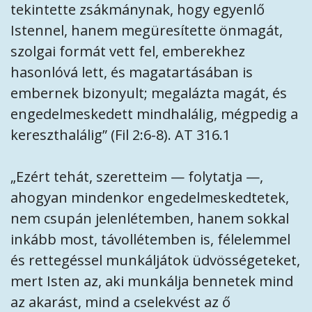
tekintette zsákmánynak, hogy egyenlő
Istennel, hanem megüresítette önmagát,
szolgai formát vett fel, emberekhez
hasonlóvá lett, és magatartásában is
embernek bizonyult; megalázta magát, és
engedelmeskedett mindhalálig, mégpedig a
kereszthalálig” (Fil 2:6-8). AT 316.1
„Ezért tehát, szeretteim — folytatja —,
ahogyan mindenkor engedelmeskedtetek,
nem csupán jelenlétemben, hanem sokkal
inkább most, távollétemben is, félelemmel
és rettegéssel munkáljátok üdvösségeteket,
mert Isten az, aki munkálja bennetek mind
az akarást, mind a cselekvést az ő