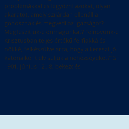
problémákkal és legyőzni azokat, olyan
akaratot, amely szilárdan ellenáll a
gonosznak és megvédi az igazságot?
Megfeszítjük-e önmagunkat? Felnövünk-e
Krisztusban teljes értékű férfiakká és
nőkké, felkészülve arra, hogy a kereszt jó
katonáiként elviseljük a nehézségeket?” ST
1901. június 12., 8. bekezdés