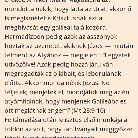
mondotta nekik, hogy látta az Urat, akkor ő
is megismételte Krisztusnak ezt a
meghívását egy galileai találkozóra.
Harmadízben pedig azok az asszonyok
hozták az üzenetet, akiknek Jézus — miután
felment az Atyához — megjelent: “Legyetek
üdvözölve! Azok pedig hozzá járulván
megragadták az ő lábait, és leborulának
előtte. Akkor monda nékik Jézus: Ne
féljetek; menjetek el, mondjátok meg az én
atyámfiainak, hogy menjenek Galileába és
ott meglátnak engem” (Mt 28:9-10).
Feltámadása után Krisztus első munkája a
földön az volt, hogy tanítványait meggyőzze