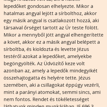
lepedőket gondosan elhelyezte. Mikor a
hatalmas angyal lejött a sírbolthoz, akkor
egy másik angyal is csatlakozott hozzá, aki
társaival őrséget tartott az Úr teste fölött.
Mikor a mennyből jött angyal elhengerítette
a követ, akkor ez a másik angyal belépett a
sírboltba, és kioldozta és levette Jézus
testéről azokat a lepedőket, amelyekbe
begöngyölték. Az Üdvözítő keze volt
azonban az, amely a lepedők mindegyikét
összehajtogatta és helyére tette. Jézus
szemében, aki a csillagokat éppúgy vezérli,
mint a parányi atomokat, semmi sincs, ami
nem fontos. Rendet és tökéletességet
láthatunk minden munkájában. JE 696.3