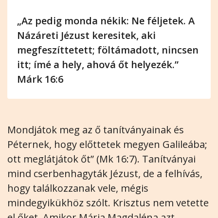
„Az pedig monda nékik: Ne féljetek. A
Názáreti Jézust keresitek, aki
megfeszíttetett; föltámadott, nincsen
itt; ímé a hely, ahová őt helyezék.”
Márk 16:6
Mondjátok meg az ő tanítványainak és
Péternek, hogy előttetek megyen Galileába;
ott meglátjátok őt” (Mk 16:7). Tanítványai
mind cserbenhagyták Jézust, de a felhívás,
hogy találkozzanak vele, mégis
mindegyikükhöz szólt. Krisztus nem vetette
el őket. Amikor Mária Magdaléna azt