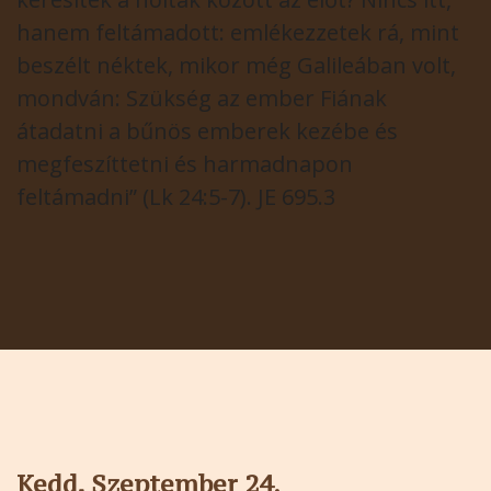
hanem feltámadott: emlékezzetek rá, mint
beszélt néktek, mikor még Galileában volt,
mondván: Szükség az ember Fiának
átadatni a bűnös emberek kezébe és
megfeszíttetni és harmadnapon
feltámadni” (Lk 24:5-7). JE 695.3
Kedd, Szeptember 24.