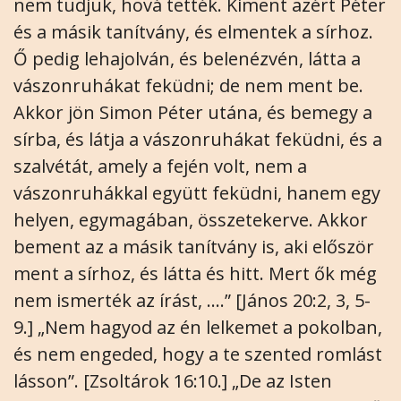
nem tudjuk, hová tették. Kiment azért Péter
és a másik tanítvány, és elmentek a sírhoz.
Ő pedig lehajolván, és belenézvén, látta a
vászonruhákat feküdni; de nem ment be.
Akkor jön Simon Péter utána, és bemegy a
sírba, és látja a vászonruhákat feküdni, és a
szalvétát, amely a fején volt, nem a
vászonruhákkal együtt feküdni, hanem egy
helyen, egymagában, összetekerve. Akkor
bement az a másik tanítvány is, aki először
ment a sírhoz, és látta és hitt. Mert ők még
nem ismerték az írást, ....” [János 20:2, 3, 5-
9.] „Nem hagyod az én lelkemet a pokolban,
és nem engeded, hogy a te szented romlást
lásson”. [Zsoltárok 16:10.] „De az Isten