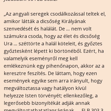
„Az angyali seregek csodálkozással teltek el,
amikor látták a dicsőség Királyának
szenvedését és halálát. De ... nem volt
számukra csoda, hogy az élet és dicsőség
Ura ... széttörte a halál köteleit, és győztes
győztesként lépett ki börtönéből. Ezért, ha
valamelyik eseményről meg kell
emlékeznünk egy pihenőnapon, akkor az a
keresztre feszítés. De láttam, hogy ezen
események egyike sem arra irányult, hogy
megváltoztassa vagy hatályon kívül
helyezze Isten törvényét; ellenkezőleg, a
legerősebb bizonyítékát adják annak
megváltoztathatatlanságának..... FLB 303.3