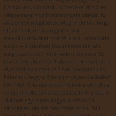
riassza Jézus barátait. A mennyei dicsőség
világossága még körülragyogta alakját. Az
asszonyok megijedtek. Megfordultak, hogy
elfussanak, de az angyal szavai
megállították őket: “Ne féljetek! - mondotta
nékik — A Názáreti Jézust keresitek, aki
megfeszíttetett; föltámadott, nincsen itt;
ímé a hely, ahová Őt helyezék. De menjetek
el, mondjátok meg az ő tanítványainak és
Péternek, hogy előttetek megyen Galileába”
(Mk 16:6-7). Ismét betekintettek a sírboltba,
és újból hallották a csodálatos hírt. Emberi
alakban egy másik angyal is ott volt a
sírboltban, aki azt mondotta nekik: “Mit
keresitek a holtak között az élőt? Nincs itt,