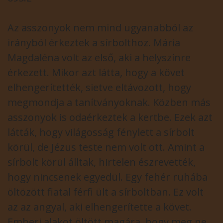
Az asszonyok nem mind ugyanabból az
irányból érkeztek a sírbolthoz. Mária
Magdaléna volt az első, aki a helyszínre
érkezett. Mikor azt látta, hogy a követ
elhengerítették, sietve eltávozott, hogy
megmondja a tanítványoknak. Közben más
asszonyok is odaérkeztek a kertbe. Ezek azt
látták, hogy világosság fénylett a sírbolt
körül, de Jézus teste nem volt ott. Amint a
sírbolt körül álltak, hirtelen észrevették,
hogy nincsenek egyedül. Egy fehér ruhába
öltözött fiatal férfi ült a sírboltban. Ez volt
az az angyal, aki elhengerítette a követ.
Emberi alakot öltött magára, hogy meg ne