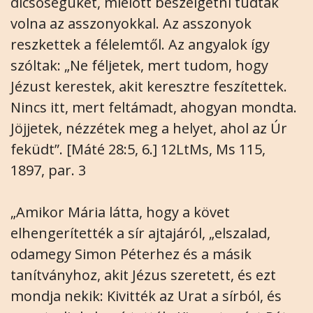
dicsőségüket, mielőtt beszélgetni tudtak
volna az asszonyokkal. Az asszonyok
reszkettek a félelemtől. Az angyalok így
szóltak: „Ne féljetek, mert tudom, hogy
Jézust kerestek, akit keresztre feszítettek.
Nincs itt, mert feltámadt, ahogyan mondta.
Jöjjetek, nézzétek meg a helyet, ahol az Úr
feküdt”. [Máté 28:5, 6.] 12LtMs, Ms 115,
1897, par. 3
„Amikor Mária látta, hogy a követ
elhengerítették a sír ajtajáról, „elszalad,
odamegy Simon Péterhez és a másik
tanítványhoz, akit Jézus szeretett, és ezt
mondja nekik: Kivitték az Urat a sírból, és