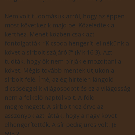
Nem volt tudomásuk arról, hogy az éppen
most következik majd be. Közeledtek a
kerthez. Menet közben csak azt
fontolgatták: “Kicsoda hengeríti el nékünk a
követ a sírbolt szájáról?” (Mk 16:3). Azt
tudták, hogy ők nem bírják elmozdítani a
követ. Mégis tovább mentek útjukon a
sírbolt felé. Ímé, az ég hirtelen lángoló
dicsőséggel kivilágosodott és ez a világosság
nem a felkelő naptól volt. A föld
megremegett. A sírbolthoz érve az
asszonyok azt látták, hogy a nagy követ
elhengerítették. A sír pedig üres volt. JE
695.2