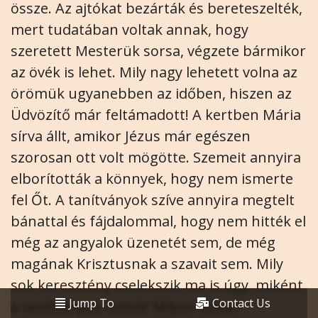
össze. Az ajtókat bezárták és bereteszelték,
mert tudatában voltak annak, hogy
szeretett Mesterük sorsa, végzete bármikor
az övék is lehet. Mily nagy lehetett volna az
örömük ugyanebben az időben, hiszen az
Üdvözítő már feltámadott! A kertben Mária
sírva állt, amikor Jézus már egészen
szorosan ott volt mögötte. Szemeit annyira
elborították a könnyek, hogy nem ismerte
fel Őt. A tanítványok szíve annyira megtelt
bánattal és fájdalommal, hogy nem hitték el
még az angyalok üzenetét sem, de még
magának Krisztusnak a szavait sem. Mily
sok keresztény cselekszik ma is úgy, miként
Jump To
Contact Us
a tanítványok tettek! Milyen sokan