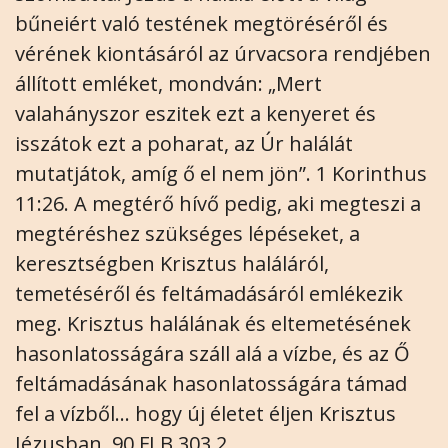
bűneiért való testének megtöréséről és
vérének kiontásáról az úrvacsora rendjében
állított emléket, mondván: „Mert
valahányszor eszitek ezt a kenyeret és
isszátok ezt a poharat, az Úr halálát
mutatjátok, amíg ő el nem jön”. 1 Korinthus
11:26. A megtérő hívő pedig, aki megteszi a
megtéréshez szükséges lépéseket, a
keresztségben Krisztus haláláról,
temetéséről és feltámadásáról emlékezik
meg. Krisztus halálának és eltemetésének
hasonlatosságára száll alá a vízbe, és az Ő
feltámadásának hasonlatosságára támad
fel a vízből... hogy új életet éljen Krisztus
Jézusban. 90 FLB 303.2.