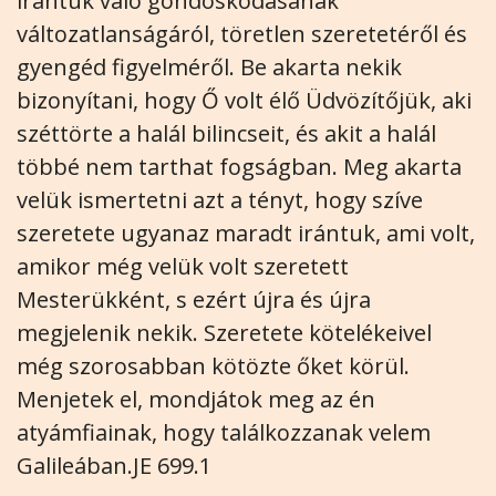
irántuk való gondoskodásának
változatlanságáról, töretlen szeretetéről és
gyengéd figyelméről. Be akarta nekik
bizonyítani, hogy Ő volt élő Üdvözítőjük, aki
széttörte a halál bilincseit, és akit a halál
többé nem tarthat fogságban. Meg akarta
velük ismertetni azt a tényt, hogy szíve
szeretete ugyanaz maradt irántuk, ami volt,
amikor még velük volt szeretett
Mesterükként, s ezért újra és újra
megjelenik nekik. Szeretete kötelékeivel
még szorosabban kötözte őket körül.
Menjetek el, mondjátok meg az én
atyámfiainak, hogy találkozzanak velem
Galileában.JE 699.1