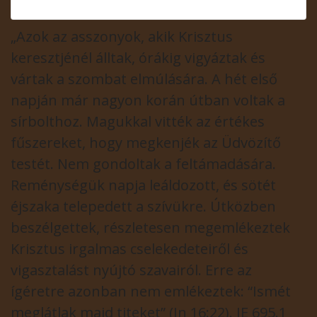
„Azok az asszonyok, akik Krisztus
keresztjénél álltak, órákig vigyáztak és
vártak a szombat elmúlására. A hét első
napján már nagyon korán útban voltak a
sírbolthoz. Magukkal vitték az értékes
fűszereket, hogy megkenjék az Üdvözítő
testét. Nem gondoltak a feltámadására.
Reménységük napja leáldozott, és sötét
éjszaka telepedett a szívükre. Útközben
beszélgettek, részletesen megemlékeztek
Krisztus irgalmas cselekedeteiről és
vigasztalást nyújtó szavairól. Erre az
ígéretre azonban nem emlékeztek: “Ismét
meglátlak majd titeket” (Jn 16:22). JE 695.1