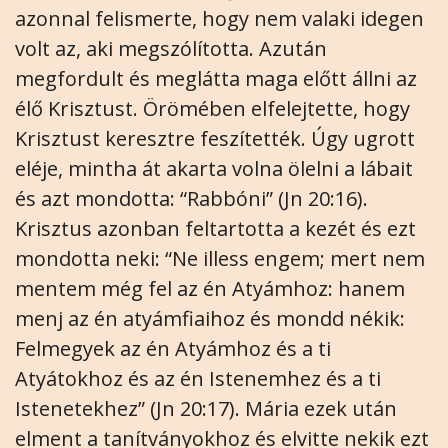
azonnal felismerte, hogy nem valaki idegen
volt az, aki megszólította. Azután
megfordult és meglátta maga előtt állni az
élő Krisztust. Örömében elfelejtette, hogy
Krisztust keresztre feszítették. Úgy ugrott
eléje, mintha át akarta volna ölelni a lábait
és azt mondotta: “Rabbóni” (Jn 20:16).
Krisztus azonban feltartotta a kezét és ezt
mondotta neki: “Ne illess engem; mert nem
mentem még fel az én Atyámhoz: hanem
menj az én atyámfiaihoz és mondd nékik:
Felmegyek az én Atyámhoz és a ti
Atyátokhoz és az én Istenemhez és a ti
Istenetekhez” (Jn 20:17). Mária ezek után
elment a tanítványokhoz és elvitte nekik ezt