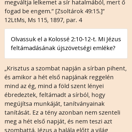
megváltja lelkemet a sír hatalmából, mert ő
fogad be engem.” [Zsoltárok 49:15.]”
12LtMs, Ms 115, 1897, par. 4
Olvassuk el a Kolossé 2:10-12-t. Mi Jézus
feltámadásának újszövetségi emléke?
„Krisztus a szombat napján a sírban pihent,
és amikor a hét első napjának reggelén
mind az ég, mind a föld szent lényei
ébredeztek, feltámadt a sírból, hogy
megújítsa munkáját, tanítványainak
tanítását. Ez a tény azonban nem szenteli
meg a hét első napját, és nem teszi azt
szombattá. Jézus a halála előtt a világ