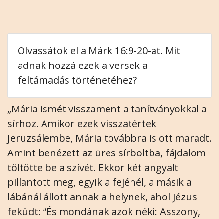
Olvassátok el a Márk 16:9-20-at. Mit
adnak hozzá ezek a versek a
feltámadás történetéhez?
„Mária ismét visszament a tanítványokkal a
sírhoz. Amikor ezek visszatértek
Jeruzsálembe, Mária továbbra is ott maradt.
Amint benézett az üres sírboltba, fájdalom
töltötte be a szívét. Ekkor két angyalt
pillantott meg, egyik a fejénél, a másik a
lábánál állott annak a helynek, ahol Jézus
feküdt: “És mondának azok néki: Asszony,