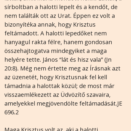
sírboltban a halotti lepelt és a kendőt, de
nem találták ott az Urat. Éppen ez volt a
bizonyítéka annak, hogy Krisztus
feltámadott. A halotti lepedőket nem
hanyagul rakta félre, hanem gondosan
összehajtogatva mindegyiket a maga
helyére tette. János “lát és hisz vala” (Jn
20:8). Még nem értette meg az Írásnak azt
az üzenetét, hogy Krisztusnak fel kell
támadnia a halottak közül; de most már
visszaemlékezett az Üdvözítő szavaira,
amelyekkel megjövendölte feltámadását.JE
696.2
Maga Krisztus volt az, aki a halotti