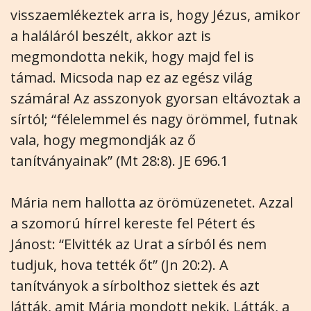
visszaemlékeztek arra is, hogy Jézus, amikor
a haláláról beszélt, akkor azt is
megmondotta nekik, hogy majd fel is
támad. Micsoda nap ez az egész világ
számára! Az asszonyok gyorsan eltávoztak a
sírtól; “félelemmel és nagy örömmel, futnak
vala, hogy megmondják az ő
tanítványainak” (Mt 28:8). JE 696.1
Mária nem hallotta az örömüzenetet. Azzal
a szomorú hírrel kereste fel Pétert és
Jánost: “Elvitték az Urat a sírból és nem
tudjuk, hova tették őt” (Jn 20:2). A
tanítványok a sírbolthoz siettek és azt
látták, amit Mária mondott nekik. Látták, a