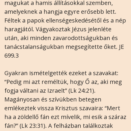
magukat a hamis állításokkal szemben,
amelyeknek a hangja egyre erősebb lett.
Féltek a papok ellenségeskedésétől és a nép
haragjától. Vágyakoztak Jézus jelenléte
után, aki minden zavarodottságukban és
tanácstalanságukban megsegítette őket. JE
699.3
Gyakran ismételgették ezeket a szavakat:
“Pedig mi azt reméltük, hogy Ő az, aki meg
fogja váltani az Izraelt” (Lk 24:21).
Magányosan és szívükben betegen
emlékeztek vissza Krisztus szavaira: “Mert
ha a zöldellő fán ezt mívelik, mi esik a száraz
fán?” (Lk 23:31). A felházban találkoztak