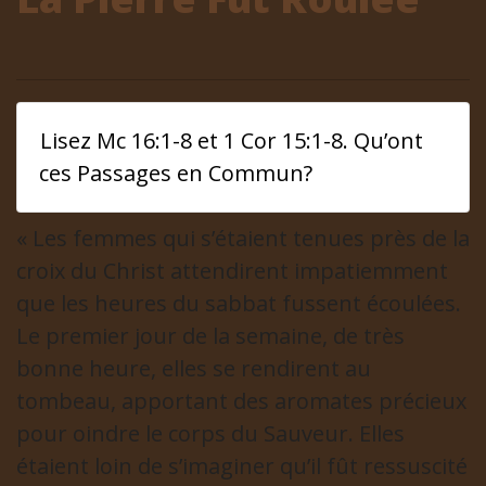
Lisez Mc 16:1-8 et 1 Cor 15:1-8. Qu’ont
ces Passages en Commun?
« Les femmes qui s’étaient tenues près de la
croix du Christ attendirent impatiemment
que les heures du sabbat fussent écoulées.
Le premier jour de la semaine, de très
bonne heure, elles se rendirent au
tombeau, apportant des aromates précieux
pour oindre le corps du Sauveur. Elles
étaient loin de s’imaginer qu’il fût ressuscité