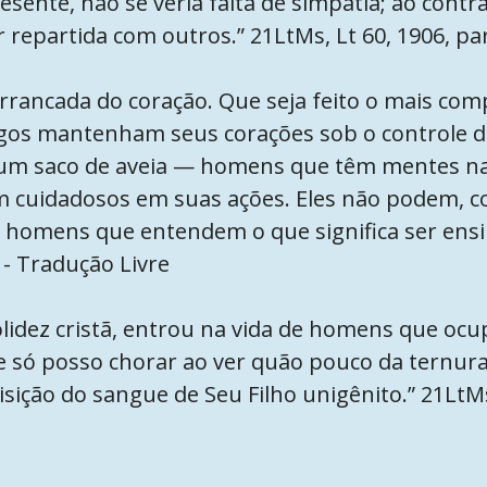
resente, não se veria falta de simpatia; ao cont
r repartida com outros.” 21LtMs, Lt 60, 1906, pa
rrancada do coração. Que seja feito o mais com
os mantenham seus corações sob o controle do
m saco de aveia — homens que têm mentes nas
m cuidadosos em suas ações. Eles não podem, c
r homens que entendem o que significa ser ensi
4 - Tradução Livre
polidez cristã, entrou na vida de homens que oc
e só posso chorar ao ver quão pouco da ternura
isição do sangue de Seu Filho unigênito.” 21LtMs