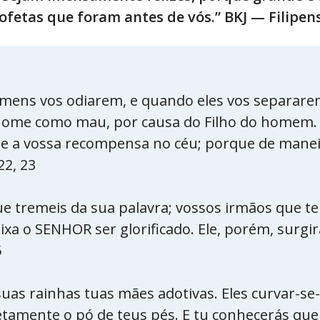
fetas que foram antes de vós.” BKJ — Filipens
mens vos odiarem, e quando eles vos separare
nome como mau, por causa do Filho do homem. Re
nde a vossa recompensa no céu; porque de mane
22, 23
ue tremeis da sua palavra; vossos irmãos que t
 o SENHOR ser glorificado. Ele, porém, surgirá 
5
 suas rainhas tuas mães adotivas. Eles curvar-se
etamente o pó de teus pés. E tu conhecerás qu