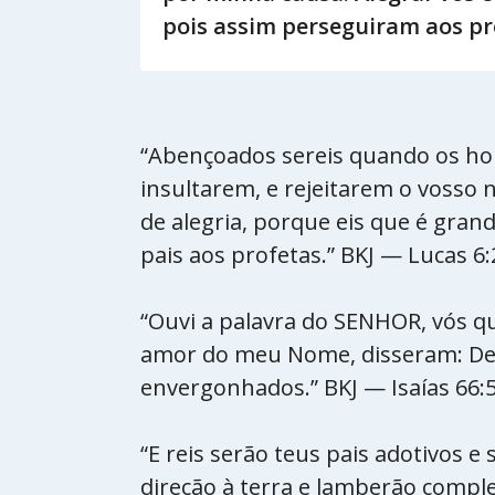
pois assim perseguiram aos pro
“Abençoados sereis quando os ho
insultarem, e rejeitarem o vosso 
de alegria, porque eis que é gra
pais aos profetas.” BKJ — Lucas 6:
“Ouvi a palavra do SENHOR, vós q
amor do meu Nome, disseram: Deixa
envergonhados.” BKJ — Isaías 66:
“E reis serão teus pais adotivos e
direção à terra e lamberão compl