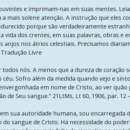
s ouvintes e imprimam-nas em suas mentes. Lei
m a mais solene atenção. A instrução que eles co
ndurecido porque são verdadeiramente estranhos
 vida dos crentes, em suas palavras, obras e e
s anjos nos átrios celestiais. Precisamos diari
– Tradução Livre
todos nós. A menos que a dureza de coração sej
o céu. Sofro além da medida quando vejo e sint
envergonhada em nome de Cristo, ao ver quão p
 de Seu sangue.” 21LtMs, Lt 60, 1906, par. 12 
cem sua autoridade humana, sou encarregada d
o do sangue de Cristo. Há necessidade do pode