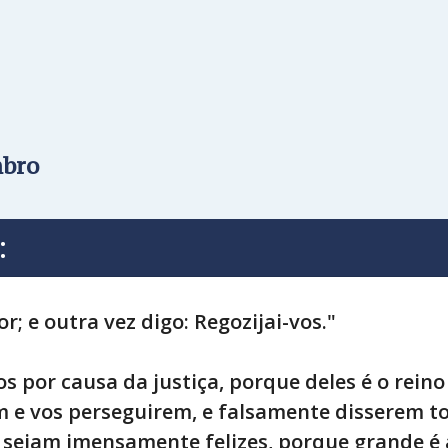
mbro
:
; e outra vez digo: Regozijai-vos."
 por causa da justiça, porque deles é o reino
e vos perseguirem, e falsamente disserem to
e sejam imensamente felizes, porque grande é