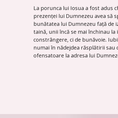
La porunca lui Iosua a fost adus ch
prezenței lui Dumnezeu avea să sp
bunătatea lui Dumnezeu față de izr
taină, unii încă se mai închinau la
constrângere, ci de bunăvoie. Iubi
numai în nădejdea răsplătirii sau 
ofensatoare la adresa lui Dumneze