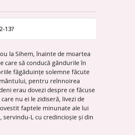
2-13?
 nou la Sihem, înainte de moartea
inte care să conducă gândurile în
priile făgăduințe solemne făcute
egământului, pentru reînnoirea
ndeni erau dovezi despre ce făcuse
re nu ei le zidiseră, livezi de
 povestit faptele minunate ale lui
 servindu-L cu credincioșie și din