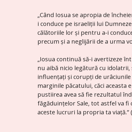
„Când Iosua se apropia de încheiere
i conduce pe israeliții lui Dumnez
călătoriile lor și pentru a-i cond
precum și a neglijării de a urma v
„Iosua continuă să-i avertizeze înt
nu aibă nicio legătură cu idolatrii,
influențați și corupți de urâciunile
marginile păcatului, căci aceasta er
pustiirea avea să fie rezultatul î
făgăduințelor Sale, tot astfel va f
aceste lucruri la propria ta viață.”