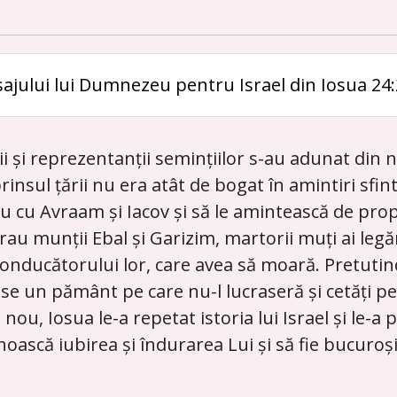
sajului lui Dumnezeu pentru Israel din Iosua 24:
ii și reprezentanții semințiilor s-au adunat din
uprinsul țării nu era atât de bogat în amintiri sf
u cu Avraam și Iacov și să le amintească de pro
i erau munții Ebal și Garizim, martorii muți ai l
conducătorului lor, care avea să moară. Pretuti
un pământ pe care nu-l lucraseră și cetăți pe ca
nou, Iosua le-a repetat istoria lui Israel și le-a
ască iubirea și îndurarea Lui și să fie bucuroși,