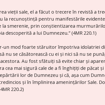
a vieții sale, el a făcut o trecere în revistă a t
eu la recunoștință pentru manifestările evidente 
uce la smerenie, prin conștientizarea murmurărilo
oia descoperită a lui Dumnezeu.” (4MR 220.1)
r-un mod foarte stăruitor împotriva idolatriei din 
 să nu se căsătorească cu ei și nici să nu se pună, 
 acestora. Au fost sfătuiți să evite chiar și apar
a cea mai sigură cale de a fi înghițiți de păcat și 
ndepărtării lor de Dumnezeu și că, așa cum Dumn
i credincios și în împlinirea amenințărilor Sale. D
 (4MR 220.2)