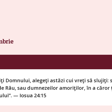
mbrie
jiţi Domnului, alegeţi astăzi cui vreţi să slujiţi
 de Râu, sau dumnezeilor amoriţilor, în a căror 
lui”. — Iosua 24:15