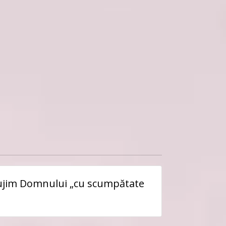
 slujim Domnului „cu scumpătate