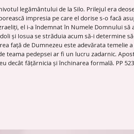
ivotul legământului de la Silo. Prilejul era deos
orească impresia pe care el dorise s-o facă asu
aeliți, el i-a îndemnat în Numele Domnului să al
 idoli și Iosua se străduia acum să-i determine 
rea față de Dumnezeu este adevărata temelie a re
de teama pedepsei ar fi un lucru zadarnic. Apost
u decât fățărnicia și închinarea formală. PP 523