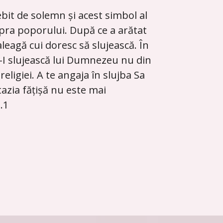
ebit de solemn și acest simbol al
pra poporului. După ce a arătat
eagă cui doresc să slujească. În
să-I slujească lui Dumnezeu nu din
ligiei. A te angaja în slujba Sa
azia fățișă nu este mai
.1